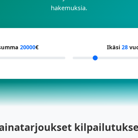
hakemuksia.
asumma
20000
€
Ikäsi
28
vuo
ainatarjoukset kilpailutuks