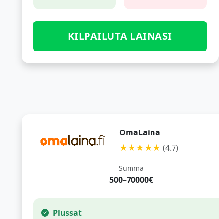
KILPAILUTA LAINASI
OmaLaina
★★★★★
(4.7)
Summa
500–70000€
Plussat