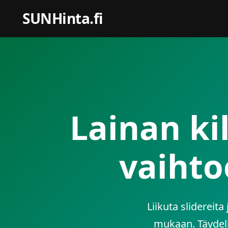
SUNHinta.fi
Lainan ki
vaihto
Liikuta slidereit
mukaan. Täydell