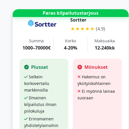
Paras kilpailutustarjous
Sortter
★★★★★
(4.9)
Summa
Korko
Maksuaika
1000–70000€
4-20%
12-240kk
Plussat
Miinukset
Selkein
Hakemus on
korkovertailu
yksityiskohtainen
markkinoilla
Ei myönnä lainaa
Ilmainen
suoraan
kilpailutus ilman
piilokuluja
Erinomainen
yhdistelylainoihin