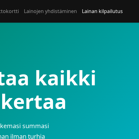
tokortti
Lainojen yhdistäminen
Lainan kilpailutus
taa kaikki
 kertaa
a hakemasi summasi
nan ilman turhia