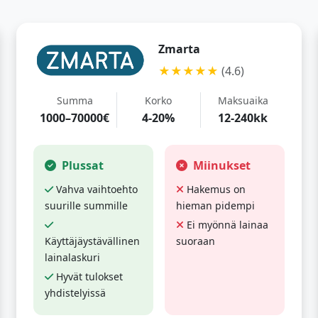
Zmarta
★★★★★
(4.6)
Summa
Korko
Maksuaika
1000–70000€
4-20%
12-240kk
Plussat
Miinukset
Vahva vaihtoehto
Hakemus on
suurille summille
hieman pidempi
Ei myönnä lainaa
Käyttäjäystävällinen
suoraan
lainalaskuri
Hyvät tulokset
yhdistelyissä