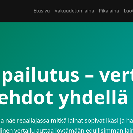
Etusivu
Vakuudeton laina
Pikalaina
Luot
lpailutus – ver
ehdot yhdellä
a ja näe reaaliajassa mitkä lainat sopivat ikäsi j
inen vertailu auttaa löytämään edullisimman lai