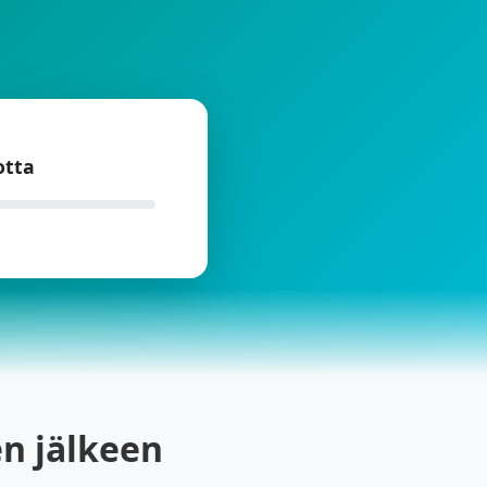
tta
en jälkeen